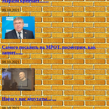
Маразм крепчает……
09.10.2021
Самого посадить на МРОТ, посмотрим, как
запоет…..
08.10.2021
Норм у нас депутаты……
08.10.2021