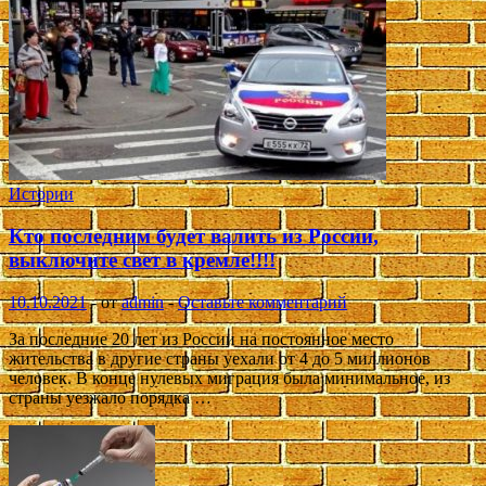
Истории
Кто последним будет валить из России,
выключите свет в кремле!!!!
10.10.2021
-
от
admin
-
Оставьте комментарий
За последние 20 лет из России на постоянное место
жительства в другие страны уехали от 4 до 5 миллионов
человек. В конце нулевых миграция была минимальное, из
страны уезжало порядка …