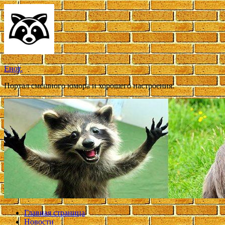
Перейти
к
содержимому
Енот.
Портал смешного юмора и хорошего настроения.
Главная страница
Новости