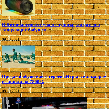
В Китае массово скупают пульты для разгона
танцующих бабушек
09.10.2021
Продажи обуви как у героев «Игры в кальмара»
вскочили на 7800%
08.10.2021