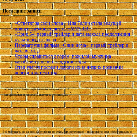
Последние записи
«Ответят за свои слова»: Ида Галич стала ведущей
нового звездного шоу на «МУЗ-ТВ»
«Крик 5»: первый трейлер и дата выхода продолжения
культового слэшера
Перезагрузка фильма «Один дома»: первый трейлер и
дата выхода
Чтобы справиться с горем, пожилой мужчина
карабкается на шотландские горы
Отец улёгся посреди дороги из-за низких познаний
дочери в математике
На сайте могут быть опубликованы материалы 18+!
При цитировании ссылка на источник обязательна.
Все материалы на данном сайте взяты из открытых источников и предоставляются исключительно в