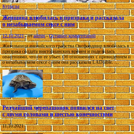
Курьезы
Женщина влюбилась в призрака и рассказала
о незабываемом сексе с ним
12.10.2021
-
от
admin
-
Оставьте комментарий
Жительница английского графства Оксфордшир влюбилась в
призрака солдата викторианских времен и поделилась
опасениями, что он ее убьет. Об отношениях с привидением и
о незабываемом сексе с ним она рассказала LADbible. …
Редчайший черепашонок появился на свет
с двумя головами и шестью конечностями
11.10.2021