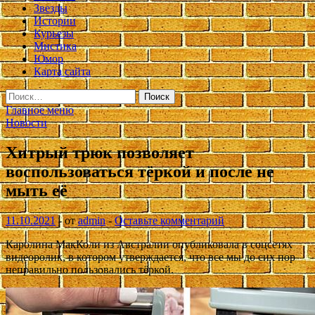
Звезды
Истории
Курьезы
Мистика
Юмор
Карта сайта
Найти:
Главное меню
Новости
Хитрый трюк позволяет
воспользоваться тёркой и после не
мыть её
11.10.2021
-
от
admin
-
Оставьте комментарий
Каролина МакКоли из Австралии опубликовала в соцсетях
видеоролик, в котором утверждается, что все мы до сих пор
неправильно пользовались тёркой.