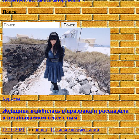
Поиск
Найти:
Курьезы
Женщина влюбилась в призрака и рассказала
о незабываемом сексе с ним
12.10.2021
-
от
admin
-
Оставьте комментарий